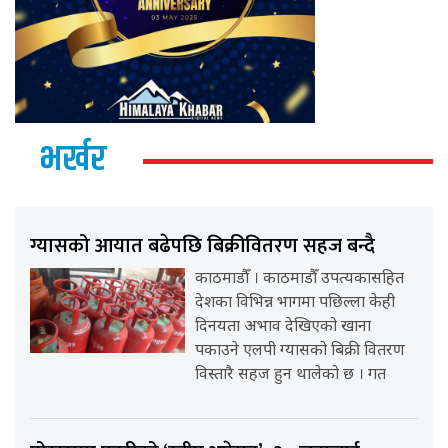
भर्खर
ग्यासको आयात बढेपछि बिक्रीवितरण सहज बन्दै
काठमाडौँ । काठमाडौँ उपत्यकासहित
देशका विभिन्न भागमा पछिल्ला केही
दिनयता अभाव देखिएको खाना
पकाउने एलपी ग्यासको बिक्री वितरण
विस्तारै सहज हुन थालेको छ । गत