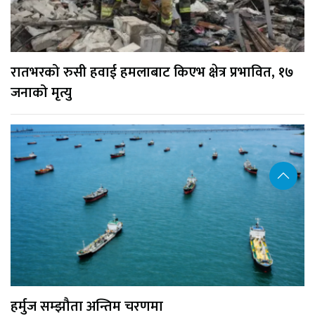
रातभरको रुसी हवाई हमलाबाट किएभ क्षेत्र प्रभावित, १७
जनाको मृत्यु
हर्मुज सम्झौता अन्तिम चरणमा