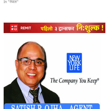
In "नेपाल"