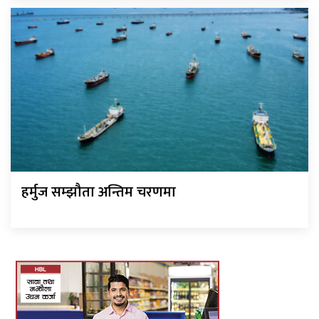
हर्मुज सम्झौता अन्तिम चरणमा