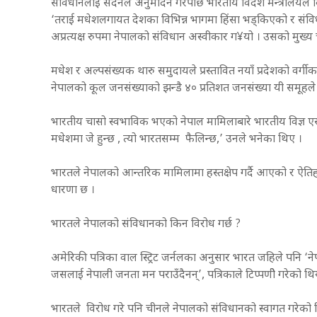
संविधानलाई सदनले अनुमोदन गरेपछि भारतीय विदेश मन्त्रालयले विज्
‘तराई मधेशलगायत देशका विभिन्न भागमा हिंसा भड्किएको र संविध
अप्रत्यक्ष रुपमा नेपालको संविधान अस्वीकार ग¥यो । उसको मु
मधेश र अल्पसंख्यक थारु समुदायले प्रस्तावित नयाँ प्रदेशको वर
नेपालको कूल जनसंख्याको झन्डै ४० प्रतिशत जनसंख्या यी समूहले प्
भारतीय चासो स्वभाविक भएको नेपाल मामिलाबारे भारतीय विज्ञ ए
मधेशमा जे हुन्छ , त्यो भारतसम्म फैलिन्छ,’ उनले भनेका थिए ।
भारतले नेपालको आन्तरिक मामिलामा हस्तक्षेप गर्दै आएको र ऐतिह
धारणा छ ।
भारतले नेपालको संविधानको किन विरोध गर्छ ?
अमेरिकी पत्रिका वाल स्ट्रिट जर्नलका अनुसार भारत जहिले पनि ‘नेप
जसलाई नेपाली जनता मन पराउँदैनन्’, पत्रिकाले टिप्पणीे गरेको थि
भारतले विरोध गरे पनि चीनले नेपालको संविधानको स्वागत गरेको थि