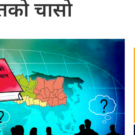
 जगतको चासो