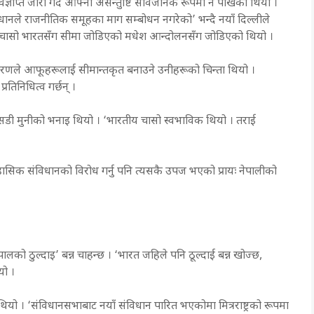
ञप्ति जारी गर्दै आफ्नो असन्तुष्टि सार्वजनिक रूपमा नै पोखेको थियो ।
ानले राजनीतिक समूहका माग सम्बोधन नगरेको’ भन्दै नयाँ दिल्लीले
ख्य चासो भारतसँग सीमा जोडिएको मधेश आन्दोलनसँग जोडिएको थियो ।
्गीकरणले आफूहरूलाई सीमान्तकृत बनाउने उनीहरूको चिन्ता थियो ।
रतिनिधित्व गर्छन् ।
सडी मुनीको भनाइ थियो । ‘भारतीय चासो स्वभाविक थियो । तराई
ासिक संविधानको विरोध गर्नु पनि त्यसकै उपज भएको प्रायः नेपालीको
ालको ठुल्दाइ’ बन्न चाहन्छ । ‘भारत जहिले पनि ठूल्दाई बन्न खोज्छ,
यो ।
यो । ‘संविधानसभाबाट नयाँ संविधान पारित भएकोमा मित्रराष्ट्रको रूपमा