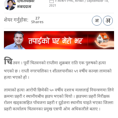
हिमालयखवर
२ आश्विन २०७८, शनिबार / September 18,
2021
संवाददाता
27
शेयर गर्नुहोस:
Shares
चि
तवन । पूर्वी चितवनको राप्तीमा शुक्रबार राति एक पुरुषको हत्या
भएको छ । राप्ती नगरपालिका ९ शीतलपानीका ५९ वर्षीय कान्छा लामाको
हत्या भएको हो ।
लामाको हत्या आरोपी छिमेकी ५० वर्षीय दशरथ मल्ललाई नियन्त्रणमा लिने
क्रममा प्रहरी र स्थानीयबीच झडप भएको थियो । झडपमा प्रहरी निरीक्षक
रोशन खड्कासहित पाँचजना प्रहरी र दुईजना स्थानीय घाइते भएका जिल्ला
प्रहरी कार्यालय चितवनका प्रमुख एसपी ओम अधिकारीले बताए ।