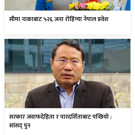
सीमा नाकाबाट ५२६ जना रोहिंग्या नेपाल प्रवेश
सरकार जवाफदेहिता र पारदर्शिताबाट पन्छियो :
सांसद् पुन