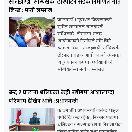
सालझण्डी–सन्धिखर्क–ढोरपाटन सडक निर्माणले गति
लिन्छ : मन्त्री लम्साल
काठमाडौँ । पूर्वाधार विकासमन्त्री
सुनील लम्सालले सालझण्डी–
सन्धिखर्क–ढोरपाटन सडक
आयोजनाको निर्माणले गति लिने
बताएका छन् । सालझण्डी–सन्धिखर्क–
ढोरपाटन सडक आयोजनाको स्थलगत
अनुगमनका क्रममा अर्घाखाँचीको
सन्धिखर्कमा मन्त्री लम्सालले
बन्द र घाटामा थलिएका केही उद्योगमा आशालाग्दा
परिणाम देखिन थाले : प्रधानमन्त्री
काठमाडौँ । प्रधानमन्त्री वालेन्द्र शाहले
वर्षौंदेखि बन्द रहेका, निरन्तर घाटामा
थलिएका र सर्वसाधारणमा निराशा पैदा