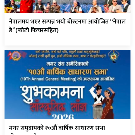
नेपालमय भएर सम्पन्न भयो बोस्टनमा आयोजित “नेपाल
डे”(फोटो फिचरसहित)
मगर समुदायको १०औं वार्षिक साधारण सभा