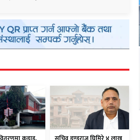
ी-वितरणमा कडाइ,
सचिव डण्डुराज घिमिरे ४ लाख