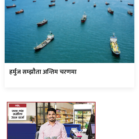
हर्मुज सम्झौता अन्तिम चरणमा