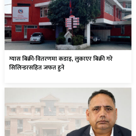
ग्यास बिक्री-वितरणमा कडाइ, लुकाएर बिक्री गरे
सिलिन्डरसहित जफत हुने