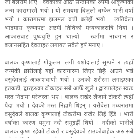
जो बलराम थिए । देवकीको आठौँ सन्तानको रुपमा श्रीकृष्णको
जन्म कारागारमै भयो । यो समयमा बिजुली चम्केर भारी वर्षा
भयो । कारागारमा झलमल बत्ती बलेझैँ भयो । त्यतिबेला
भाद्रमास कृष्णपक्ष अष्टमी तिथिको मध्यकालरात्रि थियो ।
आकासबाट पुष्पवृष्टि हुन थाल्यो । स्वर्गमा नाचगान र
बजानसहित देवताहरु लगायत सबैले हर्ष मनाए ।
बालक कृष्णलाई गोकुलमा लगी यशोदालाई सुम्पने र त्यहाँ
जन्मेकी छोरीलाई यहाँ कारागारमा लिएर छिट्टै आउने भन्ने
वसुदेवलाई आकाशवाणी भयो । उनको शरीरमा लगाइएका
हतकडी, द्वारहरुका ढोकाहरु सबै आफैँ खुले । द्वारपालेहरु स्वतः
मस्त निद्रामा परेजस्ता भए । बालक राखेर लैजाने टोकरी त्यहीँ
पैदा भयो । देवकी मस्त निद्रामै थिइन् । यसैबेला मध्यरातमा
वसुदेवले बालक कृष्णलाई टोकरीमा राखेर लिई हिँडे । भारी
वर्षाका कारण यमुना नदी समुद्रझैँ थियो । नदीको पानीले
बालक कृष्ण रहेको टोकरी र वसुदेवको टाउकोबाहेक अरु सबै