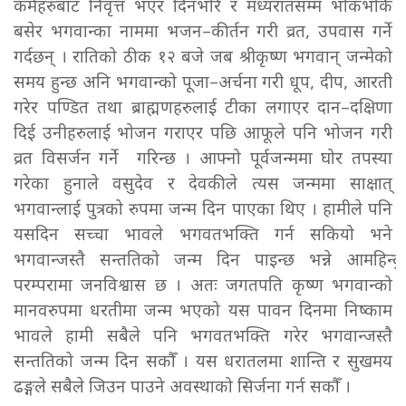
कर्महरुबाट निवृत्त भएर दिनभरि र मध्यरातसम्म भोकभोकै
बसेर भगवान्का नाममा भजन–कीर्तन गरी व्रत, उपवास गर्ने
गर्दछन् । रातिको ठीक १२ बजे जब श्रीकृष्ण भगवान् जन्मेको
समय हुन्छ अनि भगवान्को पूजा–अर्चना गरी धूप, दीप, आरती
गरेर पण्डित तथा ब्राह्मणहरुलाई टीका लगाएर दान–दक्षिणा
दिई उनीहरुलाई भोजन गराएर पछि आफूले पनि भोजन गरी
व्रत विसर्जन गर्ने गरिन्छ । आफ्नो पूर्वजन्ममा घोर तपस्या
गरेका हुनाले वसुदेव र देवकीले त्यस जन्ममा साक्षात्
भगवान्लाई पुत्रको रुपमा जन्म दिन पाएका थिए । हामीले पनि
यसदिन सच्चा भावले भगवतभक्ति गर्न सकियो भने
भगवान्जस्तै सन्ततिको जन्म दिन पाइन्छ भन्ने आमहिन्दु
परम्परामा जनविश्वास छ । अतः जगतपति कृष्ण भगवान्को
मानवरुपमा धरतीमा जन्म भएको यस पावन दिनमा निष्काम
भावले हामी सबैले पनि भगवतभक्ति गरेर भगवान्जस्तै
सन्ततिको जन्म दिन सकौँ । यस धरातलमा शान्ति र सुखमय
ढङ्गले सबैले जिउन पाउने अवस्थाको सिर्जना गर्न सकौँ ।