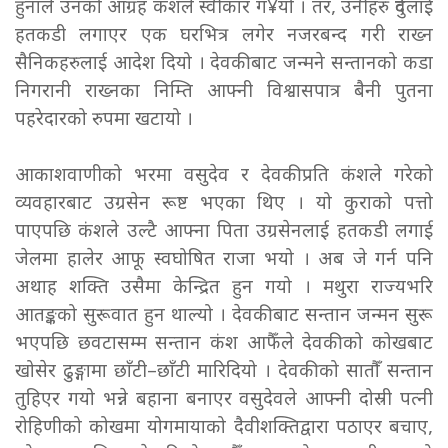
हुनाले उनको आग्रह कंशले स्वीकार ग¥यो । तर, उनीहरु दुवैलाई
हतकडी लगाएर एक घरभित्र लगेर नजरबन्द गरी राख्न
सैनिकहरुलाई आदेश दियो । देवकीबाट जन्मने सन्तानको कडा
निगरानी राख्नका निम्ति आफ्नी विश्वासपात्र बैनी पुतना
पहरेदारको रुपमा खटायो ।
आकाशवाणीको भरमा वसुदेव र देवकीप्रति कंशले गरेको
व्यवहारबाट उग्रसेन रूष्ट भएका थिए । यो कुराको पत्तो
पाएपछि कंशले उल्टै आफ्ना पिता उग्रसेनलाई हतकडी लगाई
जेलमा हालेर आफू स्वघोषित राजा भयो । अब जे गर्न पनि
अथाह शक्ति उसैमा केन्द्रित हुन गयो । मथुरा राज्यभरि
आतङ्कको सुरूवात हुन थाल्यो । देवकीबाट सन्तान जन्मन सुरू
भएपछि छवटासम्म सन्तान कंश आफैँले देवकीको कोखबाट
खोसेर ढुङ्गामा छाँटी–छाँटी मारिदियो । देवकीको सातौँ सन्तान
तुहिएर गयो भन्ने बहाना बनाएर वसुदेवले आफ्नी दोस्री पत्नी
रोहिणीको कोखमा योगमायाको दैवीशक्तिद्वारा पठाएर बचाए,