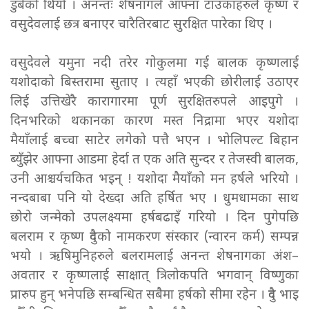
डुबेको थियो । अनन्तः शेषनागले आफ्ना टाउकाहरुले कृष्ण र
वसुदेवलाई छत्र बनाएर चारैतिरबाट सुरक्षित पारेका थिए ।
वसुदेवले यमुना नदी तरेर गोकुलमा गई बालक कृष्णलाई
यशोदाको बिस्तरामा सुताए । त्यहाँ भएकी छोरीलाई उठाएर
लिई उत्तिखेरै कारागारमा पूर्ण सुरक्षितरुपले आइपुगे ।
दिनभरिको थकानका कारण मस्त निद्रामा भएर यशोदा
मैयाँलाई बच्चा साटेर लगेको पत्तै भएन । भोलिपल्ट बिहान
ब्युँझेर आफ्ना आडमा हेर्दा त एक अति सुन्दर र तेजस्वी बालक,
उनी आश्चर्यचकित भइन् ! यशोदा मैयाँको मन हर्षले भरियो ।
नन्दबाबा पनि यो देख्दा अति हर्षित भए । धुमधामका साथ
छोरो जन्मेको उपलक्ष्यमा हर्षबढाइँ गरियो । दिन पुगेपछि
बलराम र कृष्ण दुवैको नामकरण संस्कार (न्वारन कर्म) सम्पन्न
भयो । ऋषिमुनिहरुले बलरामलाई अनन्त शेषनागका अंश–
अवतार र कृष्णलाई साक्षात् त्रिलोकपति भगवान् विष्णुका
प्रारुप हुन् भनेपछि सम्बन्धित सबैमा हर्षको सीमा रहेन । दुवै भाइ