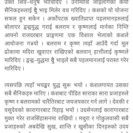
उक्त शिव–धनुष भाँचिदिए । उनीमाथि जाइलागेका कैयौँ
सैनिकहरुलाई दुवै भाइ मिलेर वध गरिदिए । कंशको यो योजना
सफल हुन सकेन । अर्कोपटक ख्यातिप्राप्त पहलमानहरुलाई
बोलाएर द्वन्द्वयुद्ध गराई बलराम र कृष्णलाई मार्नका निम्ति
आफ्नो राजदरबार प्राङ्गणमा एक विशाल भेलाको कंशले
आयोजना ग¥यो । बलराम र कृष्ण त्यहाँ आउँदै गर्दा मूल
ढोकामा मदिरा खुवाएर राखिएको बलवान् हात्तीलाई कृष्णले
मारिदिए । द्वन्द्व–युद्धमा दुवै भाइले सबै पहलमानलाई परास्त गरेर
मारिदिए ।
त्यसपछि त्यहाँ भयङ्कर युद्ध सुरू भयो । कंशलगायत उसका
सबै सैनिकहरु मारिए । कंशबाट पीडित साराका सारा प्रजाहरुले
कृष्ण र बलरामको चारैतिरबाट जयजयकार गर्न लागे । देवकी र
वसुदेवको कारागारबाट रिहाइ भयो । उग्रसेनलाई कारागारबाट
मुक्त गरेर राजसिंहासनमा राखियो । मथुरा र गोकुलवासी सबै
प्रजाहरुको अबदेखि सुख, शान्ति र खुसीका दिनहरुको उदय