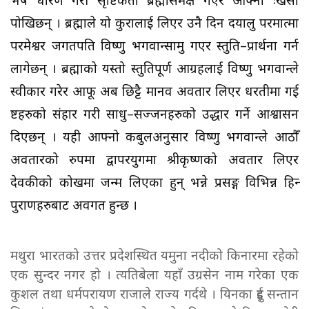
भेष धारण गरी सृष्टिकर्ता ब्रह्मासमक्ष गएर आफ्नो दुःखेसो
पोखिछन् । ब्रह्माले यो कुरालाई लिएर उनै दिन दयालु परमात्मा
परमेश्वर जगतपति विष्णु भगवान्सामु गएर स्तुति–प्रार्थना गर्न
लागेछन् । ब्रह्माको यस्तो स्तुतिपूर्ण आग्रहलाई विष्णु भगवान्ले
स्वीकार गरेर आफू अब छिट्टै मानव अवतार लिएर धरतीमा गई
दुष्टहरुको संहार गरी साधु–सज्जनहरुको उद्धार गर्ने आश्वासन
दिएछन् । यही आफ्नो कबुलअनुसार विष्णु भगवान्ले आठौँ
अवतारको रुपमा द्वापरयुगमा श्रीकृष्णको अवतार लिएर
देवकीको कोखमा जन्म लिएका हुन् भन्ने प्रसङ्ग विभिन्न हिन्दु
पुराणहरुबाट अवगत हुन्छ ।
मथुरा भारतको उत्तर प्रदेशस्थित यमुना नदीको किनारमा रहेको
एक सुन्दर नगर हो । त्यतिबेला यहाँ उग्रसेन नाम गरेका एक
कुशल तथा धर्मपरायण राजाले राज्य गर्दथे । यिनका दुई सन्तान