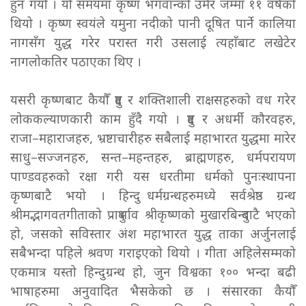
हुन गयो । यो समयमा कृष्ण भगवान्को उमेर जम्मा ११ वर्षको
थियो । कृष्ण स्वयंले यमुना नदीको पानी दूषित पार्ने कालिया
नागसँग युद्ध गरेर परास्त गरी उसलाई त्यहाँबाट लखेटेर
नागलोकतिर पठाएका थिए ।
यसरी कृष्णबाट कैयौँ दुष्ट र शक्तिशाली राक्षसहरुको वध गरेर
लोककल्याणकारी काम हुँदै गयो । दुष्ट र अधर्मी कौरवहरु,
राजा–महाराजहरु, भ्रष्टाचारीहरु सबैलाई महाभारत युद्धमा मारेर
साधु–सज्जनहरु, सन्त–महन्तहरु, ब्राह्मणहरु, धर्मपरायण
पाण्डवहरुको रक्षा गरी यस धरतीमा धर्मको पुनःस्थापना
कृष्णबाटै भयो । हिन्दु धर्मग्रन्थहरुमध्ये सर्वश्रेष्ठ ग्रन्थ
श्रीमद्भागवतगीताको प्रादुर्भाव श्रीकृष्णको मुखारबिन्दुबाटै भएको
हो, जसको सविस्तार अंश महाभारत युद्ध ताका अर्जुनलाई
सबैभन्दा पहिले श्रवण गराइएको थियो । गीता अहिलेसम्मको
एकमात्र यस्तो हिन्दु ग्रन्थ हो, जुन विश्वका १०० भन्दा बढी
भाषाहरुमा अनुवादित भैसकेको छ । संसारका कैयौँ