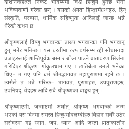
दार्शनिकहरुले निकट भविष्यमा विश्व हिन्दुमय हुनेछ भनी
भविष्यवाणी गरेका छन् । यसको श्रेयता हिन्दु धर्मग्रन्थहरु, हिन्दु
संस्कृति, परम्परा, धार्मिक सहिष्णुता आदिलाई जान्छ भन्ने
धेरैको कथन छ ।
श्रीकृष्णलाई विष्णु भगवान्का प्रारुप भगवान्का पनि भगवान्
हुन् भनेर भनिन्छ । यस धरतीमा १२५ वर्षसम्म रही सीधासादा
प्रजाहरुलाई शान्तिपूर्वक बस्न र बाँच्न पाउने बातावरण सिर्जना
गरिदिएर श्रीकृष्ण गोकुलधाम गए । त्यतिबेला उनले भनेका
थिए– म गए पनि धर्म श्रीमद्भागवत महापुराणमा रहने छ ।
त्यसैले त भन्ने गरिन्छ– भागवत, पुराणहरु, उपपुराणहरु,
उपनिषद्, वेदहरु आदि सबै श्रीकृष्णका वाङ्मय हुन् ।
श्रीकृष्णाष्टमी, जन्माष्टमी अर्थात् श्रीकृष्ण भगवान्को जन्म
भएको यस दिनमा समस्त हिन्दु धर्मावलम्बीहरु बिहान सबेरै उठेर
सरोवरमा गई स्नान, जप, ध्यान आदि जस्ता प्रातःकालीन