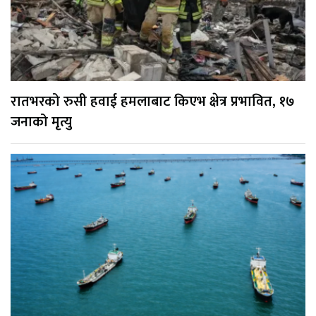
रातभरको रुसी हवाई हमलाबाट किएभ क्षेत्र प्रभावित, १७
जनाको मृत्यु