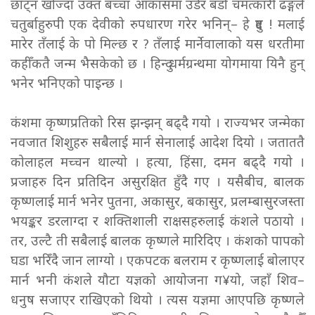
छाँट्न खोज्दा उक्त बच्चा आकासमा उडेर बडो चमत्कारी ढङ्गले
चतुर्बाहुरुपी एक देवीको रुपधारण गरेर भनिन्– हे दुष्ट ! मलाई
मारेर तँलाई के पो मिल्छ र ? तँलाई मार्नेवालाको यस धरतीमा
कहीँकतै जन्म भैसकेको छ । हिन्दु धर्मग्रन्थमा योगमाया यिनै हुन्
भनेर भनिएको पाइन्छ ।
कंशमा कृष्णप्रतिको रिस झन्झन् बढ्दै गयो । राज्यभर जन्मेका
नवजात शिशुहरु सबैलाई मार्न सेनालाई आदेश दियो । जताततै
कोलाहल मच्चन थाल्यो । हत्या, हिंसा, दमन बढ्दै गयो ।
प्रजाहरु दिन प्रतिदिन असुरक्षित हुँदै गए । यसैबीच, बालक
कृष्णलाई मार्न भनेर पुतना, अकासुर, बकासुर, प्रलम्बासुरजस्ता
भयङ्कर डरलाग्दा र शक्तिशाली राक्षसहरुलाई कंशले पठायो ।
तर, उल्टै ती सबैलाई बालक कृष्णले मारिदिए । कंशको पापको
घडा भरिँदै जान लाग्यो । एकपटक बलराम र कृष्णलाई बोलाएर
मार्न भनी कंशले यौटा यज्ञको आयोजना ग¥यो, जहाँ शिव–
धनुष सजाएर राखिएको थियो । त्यस यज्ञमा आएपछि कृष्णले