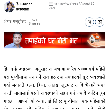
हिमालयखवर
१४ भाद्र २०७८, सोमबार / August 30,
2021
संवाददाता
621
शेयर गर्नुहोस:
Shares
हिन्दु धर्मग्रन्थहरुका अनुसार आजभन्दा करिब ५००० वर्ष पहिले
यस पृथ्वीमा शासन गर्ने राजाहरु र शासकहरुको क्रूर व्यवस्थाले
गर्दा जताततै हत्या, हिंसा, आतङ्क, लुटपाट आदि भैरहने भएर
धरती मातालाई यस्तो अवस्थाको सहन गर्न ज्यादै कठिन हुन
गएछ । आफ्नो यो व्यथालाई लिएर पृथ्वीमाता एक महिलाको