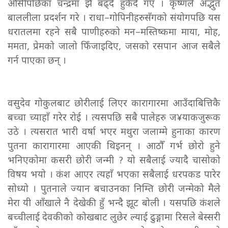
औँसीपछिका चन्द्रमा झैँ बढ्दै हुर्कंदै गए । कृष्णले अद्भुत
बाललीला प्रदर्शन गरे । राधा–गोपिनीहरुसँगको संयोगपछि यस
धरातलमा रहने सबै पाणीहरुको मन–मस्तिष्कमा माया, मोह,
ममता, प्रेमको जालो फिँजाइदिए, जसको रसपान आज सबैले
गर्न पाएका छन् ।
व
सुदेव गोकुलबाट छोरीलाई लिएर कारागारमा आउँदाबित्तिकै
बच्चा च्याहाँ गरेर रोई । त्यसपछि सबै पालेहरु ज¥याकजुरूक
उठे । त्यसरात भारी वर्षा भएर मथुरा जलाम्मे हुनाका कारण
पुतना कारागारमा आएकी थिइनन् । आठौँ गर्भ छोरो हुने
भनिएकोमा कसरी छोरी जन्मी ? यो सबैलाई ज्यादै चासोको
विषय भयो । कंश आएर त्यहाँ भएका सबैलाई धरपकड पारेर
सोध्यो । पुतनाले ज्यान बचाउनका निम्ति छोरी जन्मेको मैले
मेरा यी आँखाले नै देखेकी हुँ भन्दै झूट बोली । यसपछि कंशले
बच्चीलाई देवकीको कोखबाट लुछेर ल्याई ढुङ्गामा रिसले बेस्सरी