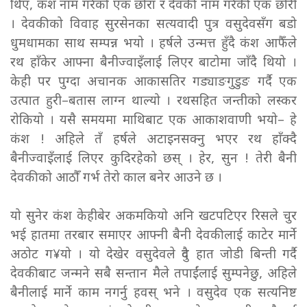
थिए, कंश नाम गरेको एक छोरा र देवकी नाम गरेकी एक छोरी
। देवकीको विवाह सुरसेनका सत्यवादी पुत्र वसुदेवसँग बडो
धुमधामका साथ सम्पन्न भयो । हर्षले उन्मत्त हुँदै कंश आफैँले
रथ हाँकेर आफ्ना बैनीज्वाइँलाई लिएर बाटोमा जाँदै थियो ।
केही पर पुग्दा अचानक आकासतिर गड्याङगुडुङ गर्दै एक
उत्पात हुरी–बतास लाग्न थाल्यो । रथसहित जन्तीको लस्कर
रोकियो । यसै समयमा माथिबाट एक आकाशवाणी भयो– हे
कंश ! अहिले तँ हर्षले अटाइनसक्नु भएर रथ हाँक्दै
बैनीज्वाइँलाई लिएर कुदिरहेको छस् । हेर, सुन ! तेरी बैनी
देवकीको आठौँ गर्भ तेरो काल बनेर आउने छ ।
यो सुनेर कंश केहीबेर अकमकियो अनि खटपटिएर रिसले चुर
भई हातमा तरबार समाएर आफ्नी बैनी देवकीलाई काटेर मार्ने
अठोट ग¥यो । यो देखेर वसुदेवले दुवै हात जोडी बिन्ती गर्दै
देवकीबाट जन्मने सबै सन्तान मैले तपाईंलाई सुम्पनेछु, अहिले
बैनीलाई मार्ने काम नगर्नु हवस् भने । वसुदेव एक सत्यनिष्ट