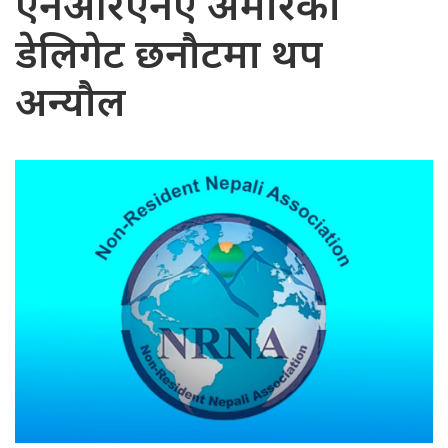
एनआरएनए अमेरिका
डेलिगेट छनौटमा थप
अन्यौल