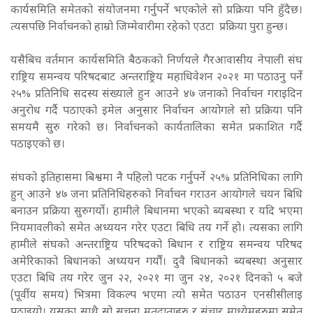
कार्यसमिति समेतको संयोजनमा गर्नुपर्ने भएकोले सो प्रक्रिया पनि हुँदैछ।
त्यसपछि निर्वाचनको हाम्रो जिम्मेवारीमा रहेको एउटा प्रक्रिया पुरा हुन्छ।
यसैबिच वर्तमान कार्यसमिति बैठकको निर्णयले गैरआवासीय नेपाली संघ
राष्ट्रिय समन्वय परिषदबाट अन्तराष्ट्रिय महाधिवेशन २०२१ मा पठाउनु पर्ने
२५% प्रतिनिधि सदस्य संख्याले हुन आउने ४७ जनाको निर्वाचन गराइदिन
अनुरोध गर्दै पठाएको इमेल अनुसार निर्वाचन आयोगले सो प्रक्रिया पनि
समयमै सुरु गरेको छ। निर्वाचनको कार्यतालिका समेत प्रकाशित गर्दै
पठाइएको छ।
संघको इतिहासमा बिश्वमा नै पहिलो पटक गर्नुपर्ने २५% प्रतिनिधिका लागि
हुन् आउने ४७ जना प्रतिनिधिहरुको निर्वाचन गराउन आयोगले चयन बिधि
बनाउन प्रक्रिया सुरुगर्यो। हामीले बिधानमा भएको ब्यबस्था र यदि भएमा
नियमावलीको समेत अध्ययन गरेर एउटा बिधि तय गर्ने हो। त्यसका लागि
हामीले संघको अन्तराष्ट्रिय परिषदको बिधान र राष्ट्रिय समन्वय परिषद
अमेरिकाको बिधानको अध्ययन गर्यौं। दुवै बिधानको ब्यबस्था अनुसार
एउटा बिधि तय गरेर जुन २२, २०२१ मा जुन २४, २०२१ दिनको ५ बजे
(पूर्वीय समय) भित्रमा विकल्प भएमा त्यो समेत पठाउन एनसीसीलाइ
पठाइयो। यसका साथै सो सूचना मतदाताहरु र संचार माध्येमहरुमा समेत