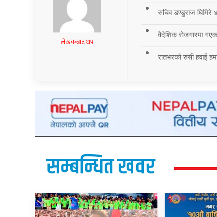
सचिव डण्डुराज घिमिरे ४
वैदेशिक रोजगारमा गएका
लेखकबाट थप
रातभरको रुसी हवाई हमला
सम्बन्धित खवर