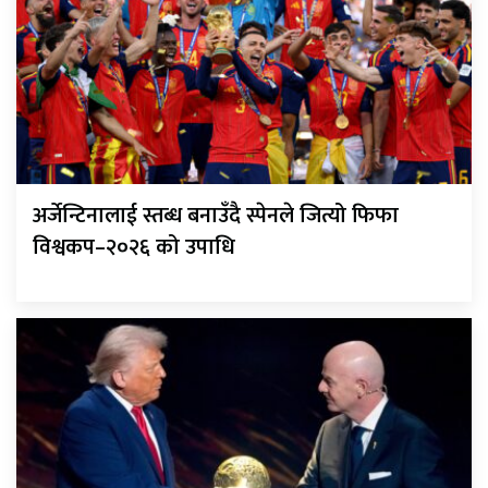
अर्जेन्टिनालाई स्तब्ध बनाउँदै स्पेनले जित्यो फिफा
विश्वकप–२०२६ को उपाधि