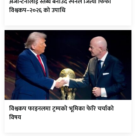
अर्जेन्टिनालाई स्तब्ध बनाउँदै स्पेनले जित्यो फिफा
विश्वकप–२०२६ को उपाधि
विश्वकप फाइनलमा ट्रम्पको भूमिका फेरि चर्चाको
विषय