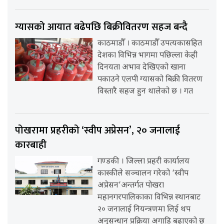
ग्यासको आयात बढेपछि बिक्रीवितरण सहज बन्दै
काठमाडौँ । काठमाडौँ उपत्यकासहित
देशका विभिन्न भागमा पछिल्ला केही
दिनयता अभाव देखिएको खाना
पकाउने एलपी ग्यासको बिक्री वितरण
विस्तारै सहज हुन थालेको छ । गत
पोखरामा प्रहरीको ‘स्वीप अप्रेसन’, २० जनालाई
कारबाही
गण्डकी । जिल्ला प्रहरी कार्यालय
कास्कीले सञ्चालन गरेको ‘स्वीप
अप्रेसन’अन्तर्गत पोखरा
महानगरपालिकाका विभिन्न स्थानबाट
२० जनालाई नियन्त्रणमा लिई थप
अनुसन्धान प्रक्रिया अगाडि बढाएको छ