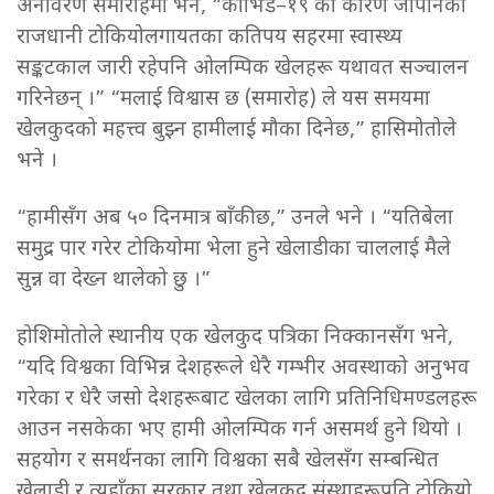
अनावरण समारोहमा भने, “कोभिड–१९ का कारण जापानको
राजधानी टोकियोलगायतका कतिपय सहरमा स्वास्थ्य
सङ्कटकाल जारी रहेपनि ओलम्पिक खेलहरू यथावत सञ्चालन
गरिनेछन् ।” “मलाई विश्वास छ (समारोह) ले यस समयमा
खेलकुदको महत्त्व बुझ्न हामीलाई मौका दिनेछ,” हासिमोतोले
भने ।
“हामीसँग अब ५० दिनमात्र बाँकी छ,” उनले भने । “यतिबेला
समुद्र पार गरेर टोकियोमा भेला हुने खेलाडीका चाललाई मैले
सुन्न वा देख्न थालेको छु ।”
होशिमोतोले स्थानीय एक खेलकुद पत्रिका निक्कानसँग भने,
“यदि विश्वका विभिन्न देशहरूले धेरै गम्भीर अवस्थाको अनुभव
गरेका र धेरै जसो देशहरूबाट खेलका लागि प्रतिनिधिमण्डलहरू
आउन नसकेका भए हामी ओलम्पिक गर्न असमर्थ हुने थियो ।
सहयोग र समर्थनका लागि विश्वका सबै खेलसँग सम्बन्धित
खेलाडी र त्यहाँका सरकार तथा खेलकूद् संस्थाहरूप्रति टोकियो