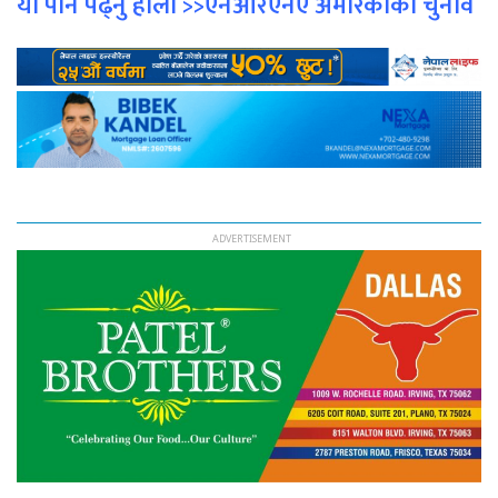
यो पनि पढ्नु होला >>एनआरएनए अमेरिकाको चुनाव