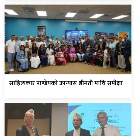
साहित्यकार पाण्डेयको उपन्यास श्रीमती माथि समीक्षा