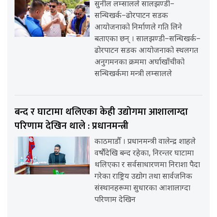
सुनील लम्सालले सालझण्डी–
सन्धिखर्क–ढोरपाटन सडक
आयोजनाको निर्माणले गति लिने
बताएका छन् । सालझण्डी–सन्धिखर्क–
ढोरपाटन सडक आयोजनाको स्थलगत
अनुगमनका क्रममा अर्घाखाँचीको
सन्धिखर्कमा मन्त्री लम्सालले
बन्द र घाटामा थलिएका केही उद्योगमा आशालाग्दा
परिणाम देखिन थाले : प्रधानमन्त्री
काठमाडौँ । प्रधानमन्त्री वालेन्द्र शाहले
वर्षौंदेखि बन्द रहेका, निरन्तर घाटामा
थलिएका र सर्वसाधारणमा निराशा पैदा
गरेका राष्ट्रिय उद्योग तथा सार्वजनिक
संस्थानहरूमा सुधारका आशालाग्दा
परिणाम देखिन