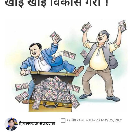
खाइ खाइ विकास गरौँ !
११ जेष्ठ २०७८, मंगलबार / May 25, 2021
हिमालयखवर संवाददाता