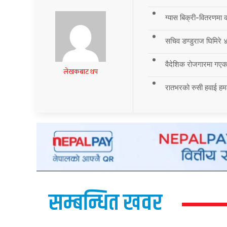
ग्यास बिक्री-वितरणमा 
सचिव डण्डुराज घिमिरे ४
वैदेशिक रोजगारमा गएका
लेखकबाट थप
रातभरको रुसी हवाई हमला
सम्बन्धित खवर