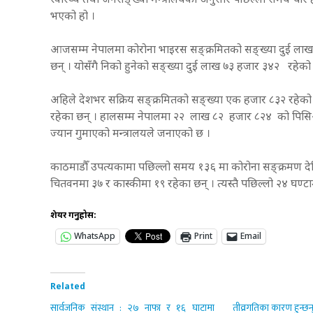
स्वास्थ्य तथा जनसङ्ख्या मन्त्रालयका अनुसार पछिल्लो समय चार हज
भएको हो ।
आजसम्म नेपालमा कोरोना भाइरस सङ्क्रमितको सङ्ख्या दुई लाख 
छन् । योसँगै निको हुनेको सङ्ख्या दुई लाख ७३ हजार ३४२ रहेको
अहिले देशभर सक्रिय सङ्क्रमितको सङ्ख्या एक हजार ८३२ रहेको 
रहेका छन् । हालसम्म नेपालमा २२ लाख ८२ हजार ८२४ को पिसिआ
ज्यान गुमाएको मन्त्रालयले जनाएको छ ।
काठमाडौँ उपत्यकामा पछिल्लो समय १३६ मा कोरोना सङ्क्रमण द
चितवनमा ३७ र कास्कीमा १९ रहेका छन् । त्यस्तै पछिल्लो २४ घण्टा
शेयर गर्नुहोस:
WhatsApp
Print
Email
Related
सार्वजनिक संस्थान : २७ नाफा र १६ घाटामा
तीव्रगतिका कारण हुन्छन्