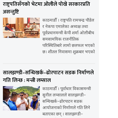
राष्ट्रपतिसँगको भेटमा ओलीले पोखे सरकारप्रति
असन्तुष्टि
काठमाडौँ । राष्ट्रपति रामचन्द्र पौडेल
र नेकपा एमालेका अध्यक्ष तथा
पूर्वप्रधानमन्त्री केपी शर्मा ओलीबीच
समसामयिक राजनीतिक
परिस्थितिबारे लामो छलफल भएको
छ। शीतल निवासमा शुक्रबार भएको
सालझण्डी–सन्धिखर्क–ढोरपाटन सडक निर्माणले
गति लिन्छ : मन्त्री लम्साल
काठमाडौँ । पूर्वाधार विकासमन्त्री
सुनील लम्सालले सालझण्डी–
सन्धिखर्क–ढोरपाटन सडक
आयोजनाको निर्माणले गति लिने
बताएका छन् । सालझण्डी–