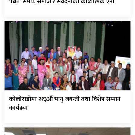
‘धित’ समय, समाज र संवेदनाको काव्यात्मक ऐना
कोलोराडोमा २१३औँ भानु जयन्ती तथा विशेष सम्मान
कार्यक्रम