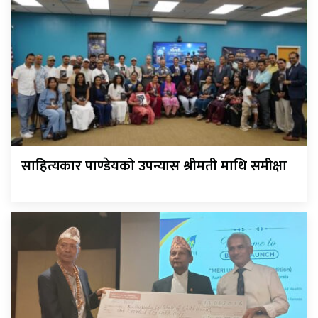
साहित्यकार पाण्डेयको उपन्यास श्रीमती माथि समीक्षा