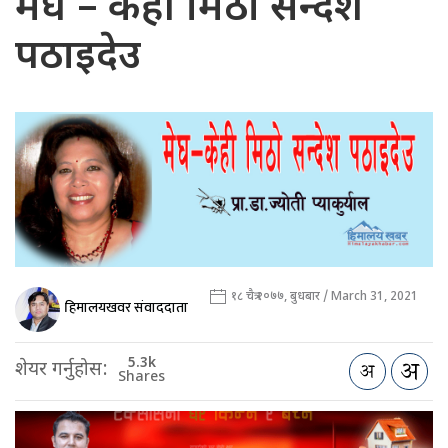
मेघ – केही मिठो सन्देश
पठाइदेउ
१८ चैत्र २०७७, बुधबार / March 31, 2021
हिमालयखवर संवाददाता
5.3k
शेयर गर्नुहोस:
Shares