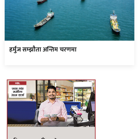
हर्मुज सम्झौता अन्तिम चरणमा