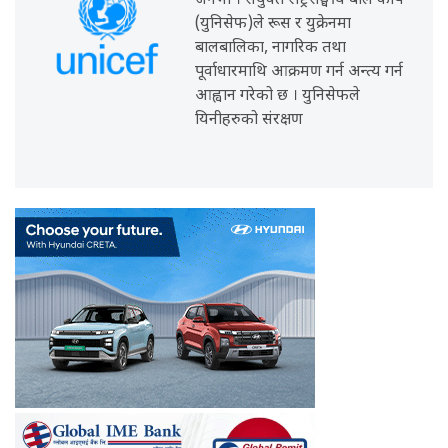
जेनेभा । संयुक्त राष्ट्रसङ्घीय बाल कोष
(युनिसेफ)ले रूस र युक्रेनमा
बालबालिका, नागरिक तथा
पूर्वाधारमाथि आक्रमण गर्न अन्त्य गर्न
आह्वान गरेको छ । युनिसेफले
यिनीहरुको संरक्षण