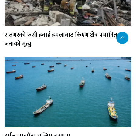
रातभरको रुसी हवाई हमलाबाट किएभ क्षेत्र प्रभावित, १७
जनाको मृत्यु
हर्मुज सम्झौता अन्तिम चरणमा