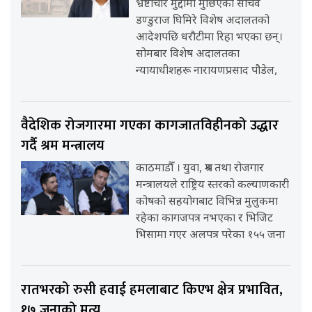
भ्रष्टाचार मुद्दामा मुछिएका सचिव
डण्डुराज घिमिरे विशेष अदालतको
आदेशपछि धरौटीमा रिहा भएका छन्।
सोमबार विशेष अदालतका
न्यायाधीशहरू नारायणप्रसाद पौडेल,
वैदेशिक रोजगारमा गएका कागजातविहीनको उद्धार
गर्दै श्रम मन्त्रालय
काठमाडौँ । युवा, श्रम तथा रोजगार
मन्त्रालयले राष्ट्रिय स्तरको कल्याणकारी
कोषको सहयोगबाट विभिन्न मुलुकमा
रहेका कागजपत्र नभएका र भिजिट
भिसामा गएर अलपत्र परेका १५५ जना
रातभरको रुसी हवाई हमलाबाट किएभ क्षेत्र प्रभावित,
१७ जनाको मृत्यु