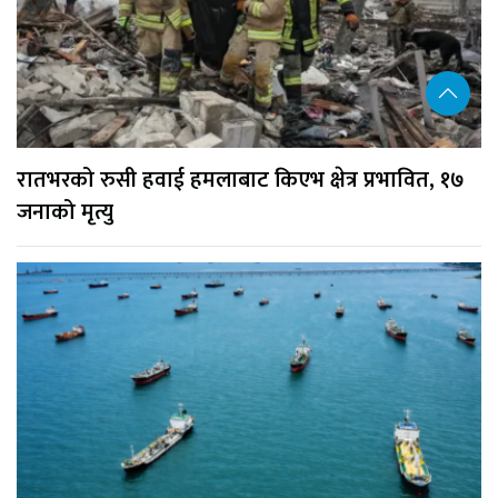
रातभरको रुसी हवाई हमलाबाट किएभ क्षेत्र प्रभावित, १७
जनाको मृत्यु