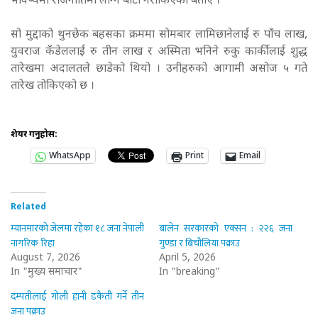
भविष्यमा राजनीतिमा लाग्न बाटो नरोकिएको बताए ।
सो मुद्दाको थुनछेक बहसका क्रममा सोमबार लामिछानेलाई रु पाँच लाख,
युवराज कँडेललाई रु तीन लाख र अस्मिता भनिने रुकु कार्कीलाई शुद्ध
तारेखमा अदालतले छाडेको थियो । उनीहरुको आगामी असोज ५ गते
तारेख तोकिएको छ ।
शेयर गर्नुहोस:
WhatsApp
Print
Email
Related
म्यानमारको जेलमा रहेका १८ जना नेपाली
बालेन सरकारको एक्सन : २२६ जना
नागरिक रिहा
गुण्डा र बिचौलिया पक्राउ
August 7, 2026
April 5, 2026
In "मुख्य समाचार"
In "breaking"
दम्पतीलाई गोली हानी डकैती गर्ने तीन
जना पक्राउ