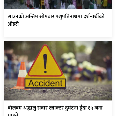
साउनको अन्तिम सोमबार पशुपतिनाथमा दर्शनार्थीको
ओइरो
बोलबम श्रद्धालु सवार ट्याक्टर दुर्घटना हुँदा १५ जना
घाइते