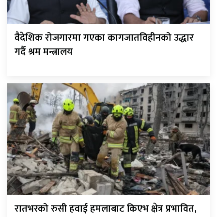
वैदेशिक रोजगारमा गएका कागजातविहीनको उद्धार
गर्दै श्रम मन्त्रालय
रातभरको रुसी हवाई हमलाबाट किएभ क्षेत्र प्रभावित,