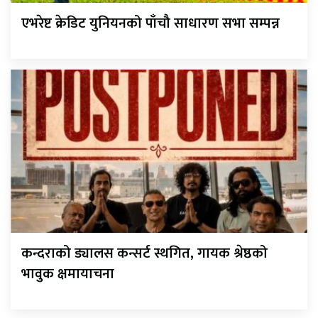
एभरेष्ट क्रेडिट युनियनको पाँचौ साधारण सभा सम्पन्न
कन्दराको ड्यालस कन्सर्ट स्थगित, गायक श्रेष्ठको
भावुक क्षमायाचना