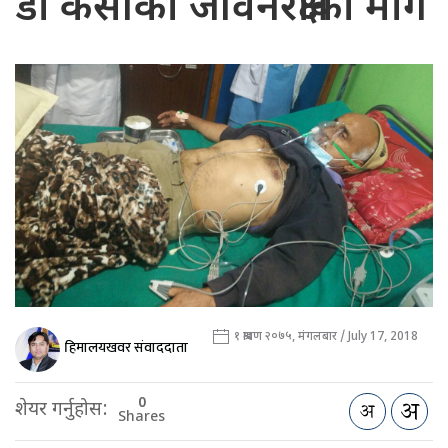
डा केसीको जीवनरक्षाको माग
१ श्रावण २०७५, मंगलबार / July 17, 2018
हिमालयखवर संवाददाता
0
शेयर गर्नुहोस:
Shares