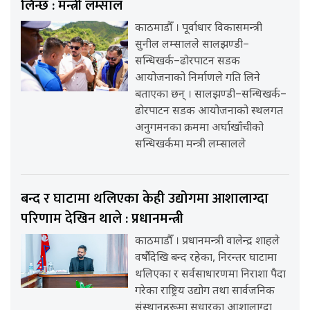
लिन्छ : मन्त्री लम्साल
काठमाडौँ । पूर्वाधार विकासमन्त्री
सुनील लम्सालले सालझण्डी–
सन्धिखर्क–ढोरपाटन सडक
आयोजनाको निर्माणले गति लिने
बताएका छन् । सालझण्डी–सन्धिखर्क–
ढोरपाटन सडक आयोजनाको स्थलगत
अनुगमनका क्रममा अर्घाखाँचीको
सन्धिखर्कमा मन्त्री लम्सालले
बन्द र घाटामा थलिएका केही उद्योगमा आशालाग्दा
परिणाम देखिन थाले : प्रधानमन्त्री
काठमाडौँ । प्रधानमन्त्री वालेन्द्र शाहले
वर्षौंदेखि बन्द रहेका, निरन्तर घाटामा
थलिएका र सर्वसाधारणमा निराशा पैदा
गरेका राष्ट्रिय उद्योग तथा सार्वजनिक
संस्थानहरूमा सुधारका आशालाग्दा