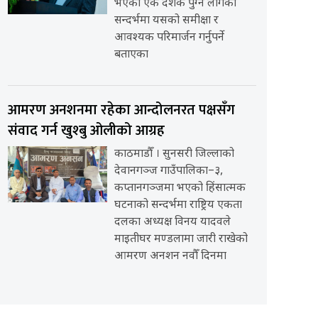
भएको एक दशक पुग्न लागेको
सन्दर्भमा यसको समीक्षा र
आवश्यक परिमार्जन गर्नुपर्ने
बताएका
आमरण अनशनमा रहेका आन्दोलनरत पक्षसँग
संवाद गर्न खुश्बु ओलीको आग्रह
काठमाडौँ । सुनसरी जिल्लाको
देवानगञ्ज गाउँपालिका–३,
कप्तानगञ्जमा भएको हिंसात्मक
घटनाको सन्दर्भमा राष्ट्रिय एकता
दलका अध्यक्ष विनय यादवले
माइतीघर मण्डलामा जारी राखेको
आमरण अनशन नवौँ दिनमा