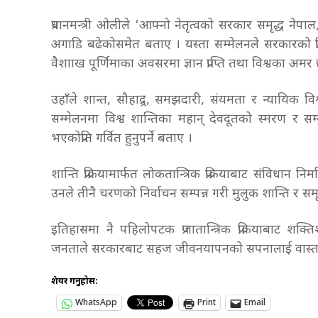
प्रधानमन्त्री ओलीले ‘आफ्नो नेतृत्वको सरकार समृद्ध नेपाल,
अगाडि बढेकोसमेत बताए । यस्ता सम्मेलनले सरकारको प्रति
वैशााख पूर्णिमाका अवसरमा ज्ञान प्राप्ति तथा विश्वका अ
उहाँले शान्त, सौहाद्र्र, समझदारी, संयमता र न्यायिक विश्वम
सम्मेलनमा विश्व शान्तिका महान् देवदूतको स्मरण र सम्
भएकोप्रति गर्वित हुनुपर्ने बताए ।
शान्ति प्रक्रियामार्फत लोकतान्त्रिक प्रक्रियाबाट संविधान
उनले तीनै चरणको निर्वाचन सम्पन्न गरी मुलुक शान्ति र 
इतिहासमा नै पहिलोपटक प्रजातान्त्रिक प्रक्रियाबाट शक्त
जनताले सरकारबाट सहज जीवनयापनको सपनालाई वास्तविक
शेयर गर्नुहोस:
WhatsApp
Print
Email