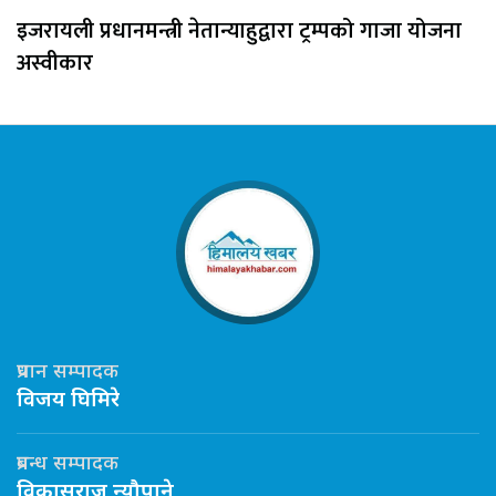
इजरायली प्रधानमन्त्री नेतान्याहुद्वारा ट्रम्पको गाजा योजना
अस्वीकार
प्रधान सम्पादक
विजय घिमिरे
प्रबन्ध सम्पादक
विकासराज न्यौपाने