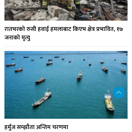
रातभरको रुसी हवाई हमलाबाट किएभ क्षेत्र प्रभावित, १७
जनाको मृत्यु
हर्मुज सम्झौता अन्तिम चरणमा