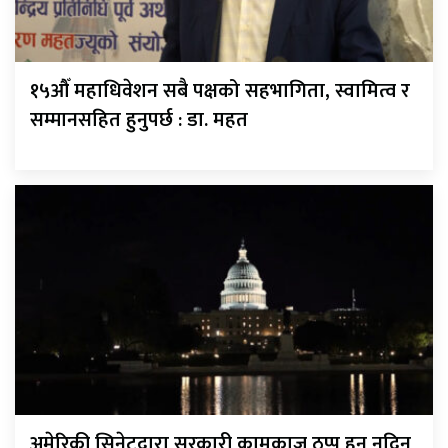
१५औँ महाधिवेशन सबै पक्षको सहभागिता, स्वामित्व र
सम्मानसहित हुनुपर्छ : डा. महत
अमेरिकी सिनेटद्वारा सरकारी कामकाज ठप्प हुन नदिन