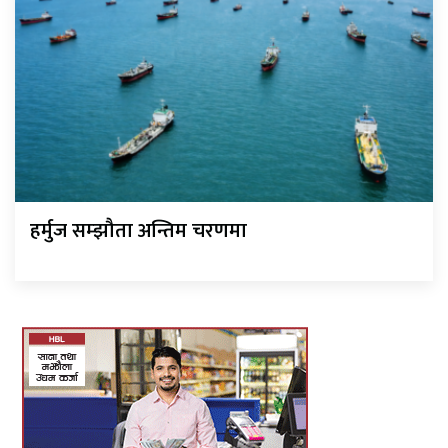
हर्मुज सम्झौता अन्तिम चरणमा