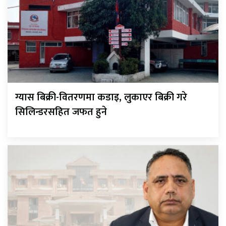
ग्यास बिक्री-वितरणमा कडाइ, लुकाएर बिक्री गरे
सिलिन्डरसहित जफत हुने