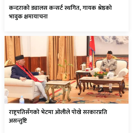
कन्दराको ड्यालस कन्सर्ट स्थगित, गायक श्रेष्ठको
भावुक क्षमायाचना
राष्ट्रपतिसँगको भेटमा ओलीले पोखे सरकारप्रति
असन्तुष्टि