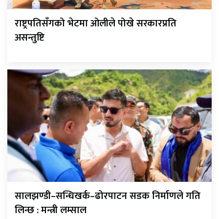
राष्ट्रपतिसँगको भेटमा ओलीले पोखे सरकारप्रति
असन्तुष्टि
सालझण्डी–सन्धिखर्क–ढोरपाटन सडक निर्माणले गति
लिन्छ : मन्त्री लम्साल