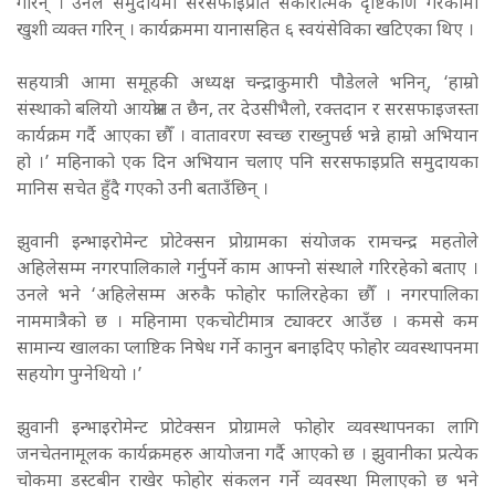
गरिन् । उनले समुदायमा सरसफाइप्रति सकारात्मक दृष्टिकोण गरेकोमा
खुशी व्यक्त गरिन् । कार्यक्रममा यानासहित ६ स्वयंसेविका खटिएका थिए ।
सहयात्री आमा समूहकी अध्यक्ष चन्द्राकुमारी पौडेलले भनिन्, ‘हाम्रो
संस्थाको बलियो आयश्रोत त छैन, तर देउसीभैलो, रक्तदान र सरसफाइजस्ता
कार्यक्रम गर्दै आएका छौँ । वातावरण स्वच्छ राख्नुपर्छ भन्ने हाम्रो अभियान
हो ।’ महिनाको एक दिन अभियान चलाए पनि सरसफाइप्रति समुदायका
मानिस सचेत हुँदै गएको उनी बताउँछिन् ।
झुवानी इन्भाइरोमेन्ट प्रोटेक्सन प्रोग्रामका संयोजक रामचन्द्र महतोले
अहिलेसम्म नगरपालिकाले गर्नुपर्ने काम आफ्नो संस्थाले गरिरहेको बताए ।
उनले भने ‘अहिलेसम्म अरुकै फोहोर फालिरहेका छौँ । नगरपालिका
नाममात्रैको छ । महिनामा एकचोटीमात्र ट्याक्टर आउँछ । कमसे कम
सामान्य खालका प्लाष्टिक निषेध गर्ने कानुन बनाइदिए फोहोर व्यवस्थापनमा
सहयोग पुग्नेथियो ।’
झुवानी इन्भाइरोमेन्ट प्रोटेक्सन प्रोग्रामले फोहोर व्यवस्थापनका लागि
जनचेतनामूलक कार्यक्रमहरु आयोजना गर्दै आएको छ । झुवानीका प्रत्येक
चोकमा डस्टबीन राखेर फोहोर संकलन गर्ने व्यवस्था मिलाएको छ भने