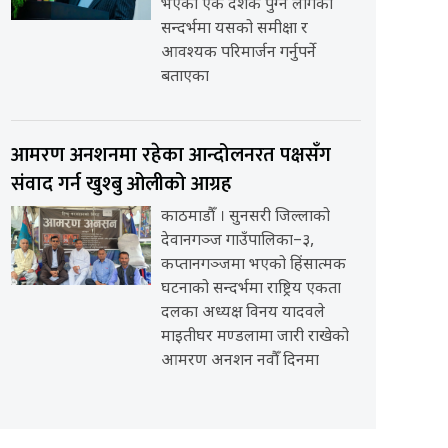
भएको एक दशक पुग्न लागेको
सन्दर्भमा यसको समीक्षा र
आवश्यक परिमार्जन गर्नुपर्ने
बताएका
आमरण अनशनमा रहेका आन्दोलनरत पक्षसँग
संवाद गर्न खुश्बु ओलीको आग्रह
काठमाडौँ । सुनसरी जिल्लाको
देवानगञ्ज गाउँपालिका–३,
कप्तानगञ्जमा भएको हिंसात्मक
घटनाको सन्दर्भमा राष्ट्रिय एकता
दलका अध्यक्ष विनय यादवले
माइतीघर मण्डलामा जारी राखेको
आमरण अनशन नवौँ दिनमा