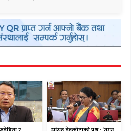
देहिता र
सांसद् देवकोटाको प्रश्न : ‘गगन