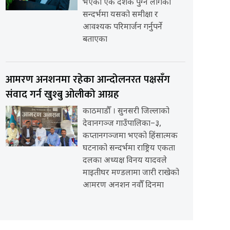
भएको एक दशक पुग्न लागेको
सन्दर्भमा यसको समीक्षा र
आवश्यक परिमार्जन गर्नुपर्ने
बताएका
आमरण अनशनमा रहेका आन्दोलनरत पक्षसँग
संवाद गर्न खुश्बु ओलीको आग्रह
काठमाडौँ । सुनसरी जिल्लाको
देवानगञ्ज गाउँपालिका–३,
कप्तानगञ्जमा भएको हिंसात्मक
घटनाको सन्दर्भमा राष्ट्रिय एकता
दलका अध्यक्ष विनय यादवले
माइतीघर मण्डलामा जारी राखेको
आमरण अनशन नवौँ दिनमा