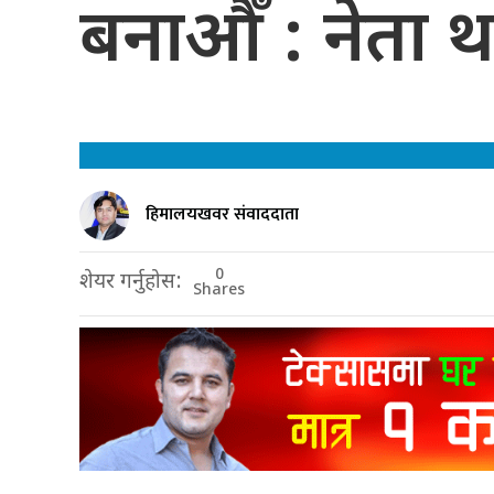
बनाऔँ : नेता थ
हिमालयखवर संवाददाता
0
शेयर गर्नुहोस:
Shares