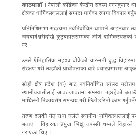
काठमाडौँ ।
नेपाली काँग्रेसका केन्द्रीय सदस्य गगनकुमार थ
क्षेत्रका धार्मिकस्थललाई सम्पदा मार्गका रुपमा विकास गर्न
प्रतिनिधिसभा सदस्यमा नवनिर्वाचित थापाले आइतबार त्
जयबागेश्वरीदेखि कुटुबहालसम्मका जीर्ण धार्मिकस्थलको स
गरे ।
उनले ऐतिहासिक मह¤व बोकेको चारुमती बुद्ध विहारमा
संरक्षण गरी त्यहाँको प्राचीनताका बारे प्रचारप्रसारमा आफूले
सोही क्षेत्र प्रदेश (क) बाट नवनिर्वाचित सांसद नरोत्त
स्थानीयवासीलाई आवतजावतमा समस्या भइरहेको बताउँदै
माथिल्लो निकायसँग समन्वय गरी छिटोछरितो काम गर्नुपर्
तरुण दलकी नेतृ राधा घलेले स्थानीय धार्मिकस्थललाई पर्य
बताए । विहारका प्रमुख भिक्षु तपस्सी धम्मले विहारल
गराएका थिए ।