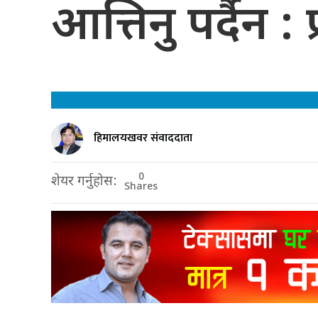
आत्तिनु पर्दैन : 
हिमालयखवर संवाददाता
0
शेयर गर्नुहोस:
Shares