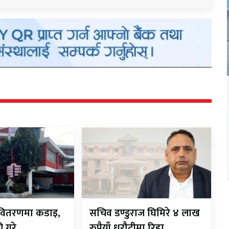
ी-वितरणमा कडाइ,
सचिव डण्डुराज घिमिरे ४ लाख
ी गरे
रुपैयाँ धरौटीमा रिहा