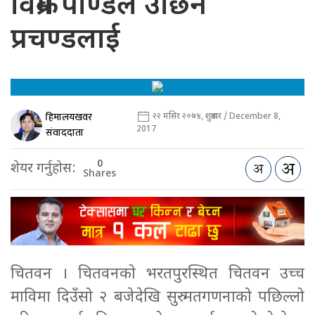
विक्रम पाण्डेले उछिने
प्रचण्डलाई
हिमालयखवर
२२ मंसिर २०७४, शुक्रबार / December 8,
2017
संवाददाता
0
शेयर गर्नुहोस:
Shares
चितवन । चितवनको भरतपुरस्थित चितवन उच्च
माविमा दिउँसो २ बजेदेखि सुरु मतगणनाको पछिल्लो