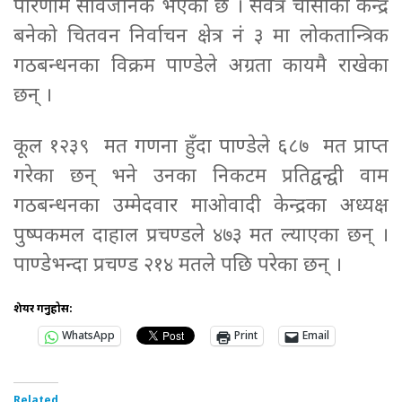
परिणाम सार्वजनिक भएको छ । सर्वत्र चासोको केन्द्र
बनेको चितवन निर्वाचन क्षेत्र नं ३ मा लोकतान्त्रिक
गठबन्धनका विक्रम पाण्डेले अग्रता कायमै राखेका
छन् ।
कूल १२३९ मत गणना हुँदा पाण्डेले ६८७ मत प्राप्त
गरेका छन् भने उनका निकटम प्रतिद्वन्द्वी वाम
गठबन्धनका उम्मेदवार माओवादी केन्द्रका अध्यक्ष
पुष्पकमल दाहाल प्रचण्डले ४७३ मत ल्याएका छन् ।
पाण्डेभन्दा प्रचण्ड २१४ मतले पछि परेका छन् ।
शेयर गर्नुहोस:
WhatsApp
Print
Email
Related