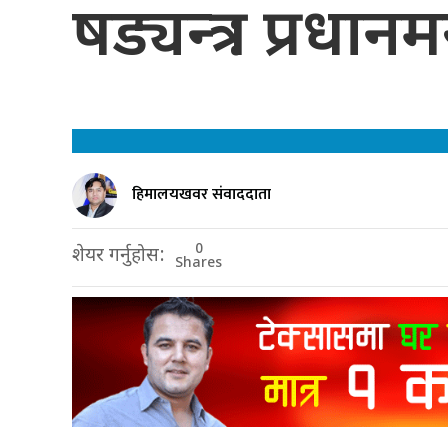
षड्यन्त्र : प्रधानमन
हिमालयखवर संवाददाता
0
शेयर गर्नुहोस:
Shares