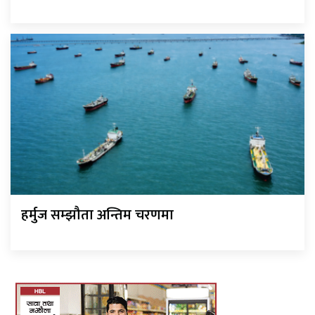
हर्मुज सम्झौता अन्तिम चरणमा