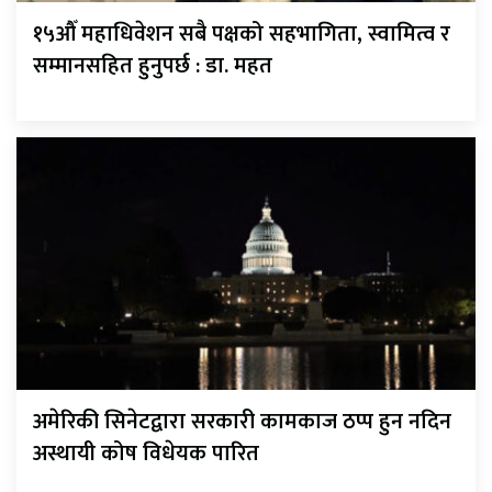
१५औँ महाधिवेशन सबै पक्षको सहभागिता, स्वामित्व र
सम्मानसहित हुनुपर्छ : डा. महत
अमेरिकी सिनेटद्वारा सरकारी कामकाज ठप्प हुन नदिन
अस्थायी कोष विधेयक पारित