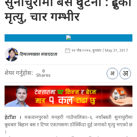
सुनाचुरीमा बस दुर्घटना : दुईको
मृत्यु, चार गम्भीर
१७ जेष्ठ २०७४, बुधबार / May 31, 2017
हिमालयखवर संवाददाता
0
शेयर गर्नुहोस:
Shares
हेटौँडा ।
मकवानपुरको मनहरी गाउँपालिका–६ नयाँबस्ती सुनाचुरीमा
बुधबार बिहान बस र टिपर एकापसमा ठोक्किँदा दुई जनाको मृत्यु भएको छ
।