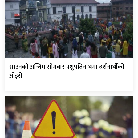
साउनको अन्तिम सोमबार पशुपतिनाथमा दर्शनार्थीको
ओइरो