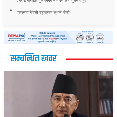
एभरेष्ट क्रेडिट युनियनको साधारण सभा युलेसमा हुँदै
प्रवासमा नेपाली पाठ्यक्रम सुधार्न गोष्ठी
सम्बन्धित खवर