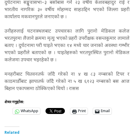
दुर्घटनामा सङ्खुवासभा–३ बसोबास गर्ने २३ वर्षीय केशवबहादुर राई र
भारतीय नागरिक ३० वर्षीय मोहम्मद साहउद्दिन भएको जिल्ला प्रहरी
कार्यालय मकवानपुरले जनाएको छ ।
उनीहरुलाई घटनास्थलबाट उपचारका लागि पुरानो मेडिकल कलेज
भरतपुरमा लैजाने क्रममा मृत्यु भएको प्रहरी उपरीक्षक वसन्तकुमार लामाले
बताए । दुर्घटनामा परी घाइते भएका १४ मध्ये चार जनाको अवस्था गम्भीर
भएको प्रहरीले बताएको छ । घाइतेहरुको भरतपुरस्थित पुरानो मेडिकल
कलेजमा उपचार भइरहेको छ ।
मनहरीबाट चितवनतर्फ जाँदै गरेको ना ४ ख ८३ नम्बरको टिपर र
काठमाडौँबाट झापातर्फ जाँदै गरेको ना ५ ख ६१२३ नम्बरको बस आज
बिहान एकापसमा ठोक्किएको थियो । रासस
शेयर गर्नुहोस:
WhatsApp
Print
Email
Related