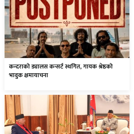
कन्दराको ड्यालस कन्सर्ट स्थगित, गायक श्रेष्ठको
भावुक क्षमायाचना