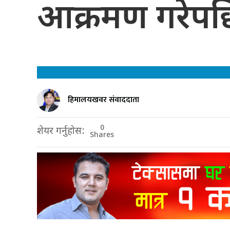
आक्रमण गरेपछि
हिमालयखवर संवाददाता
0
शेयर गर्नुहोस:
Shares