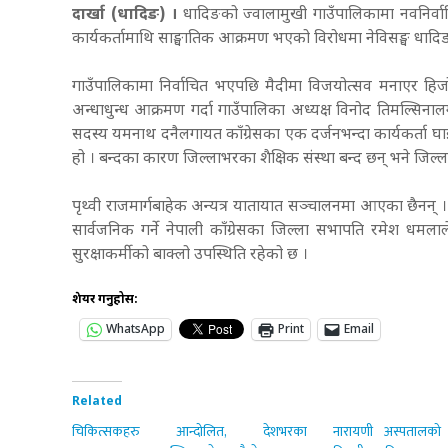
दार्खा (धादिङ) ।
धादिङको ज्वालामुखी गाउँपालिकामा नवनिर्वाच
कार्यकर्तामाथि साङ्घातिक आक्रमण भएको विरोधमा नेविसङ्घ धाद
गाउँपालिकामा निर्वाचित भएपछि मैदीमा विजयोत्सव मनाएर हिजो 
अन्धाधुन्ध आक्रमण गर्दा गाउँपालिका अध्यक्ष विनोद तिमल्सिनालगा
सदस्य यमनाथ दनैलगायत काँग्रेसका एक दर्जनभन्दा कार्यकर्ता घा
हो ।
बन्दका कारण जिल्लाभरका शैक्षिक संस्था बन्द छन् भने जिल्
पृथ्वी राजमार्गबाहेक अन्यत्र यातायात सञ्चालनमा आएका छैनन् 
सार्वजनिक गर्ने नेपाली काँग्रेसका जिल्ला सभापति रमेश धमल
सुरक्षाकर्मीको बाक्लो उपस्थिति रहेको छ ।
शेयर गर्नुहोस:
WhatsApp
Print
Email
Related
चिकित्सकहरु आन्दोलित, देशभरका
नारायणी अस्पतालको