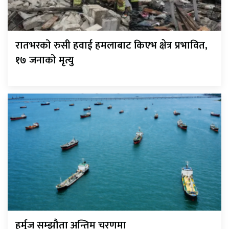
रातभरको रुसी हवाई हमलाबाट किएभ क्षेत्र प्रभावित,
१७ जनाको मृत्यु
हर्मुज सम्झौता अन्तिम चरणमा