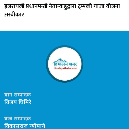
इजरायली प्रधानमन्त्री नेतान्याहुद्वारा ट्रम्पको गाजा योजना
अस्वीकार
प्रधान सम्पादक
विजय घिमिरे
प्रबन्ध सम्पादक
विकासराज न्यौपाने