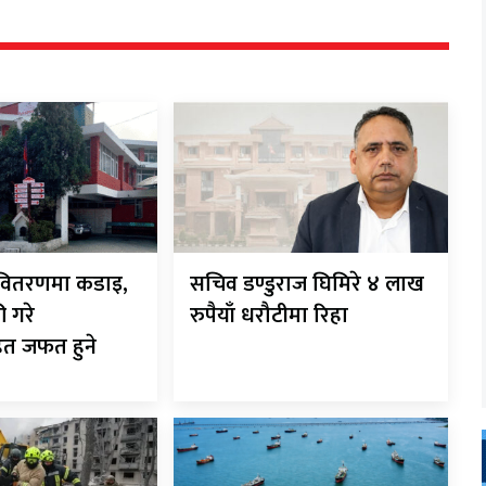
ी-वितरणमा कडाइ,
सचिव डण्डुराज घिमिरे ४ लाख
ी गरे
रुपैयाँ धरौटीमा रिहा
ित जफत हुने