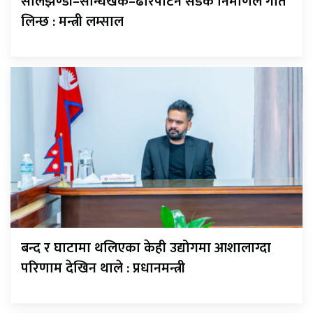
सालझण्डी–सन्धिखर्क–ढोरपाटन सडक निर्माणले गति
लिन्छ : मन्त्री लम्साल
बन्द र घाटामा थलिएका केही उद्योगमा आशालाग्दा
परिणाम देखिन थाले : प्रधानमन्त्री