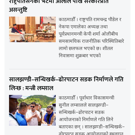
राष्ट्रपतिसँगको भेटमा ओलीले पोखे सरकारप्रति
असन्तुष्टि
काठमाडौँ । राष्ट्रपति रामचन्द्र पौडेल र
नेकपा एमालेका अध्यक्ष तथा
पूर्वप्रधानमन्त्री केपी शर्मा ओलीबीच
समसामयिक राजनीतिक परिस्थितिबारे
लामो छलफल भएको छ। शीतल
निवासमा शुक्रबार भएको
सालझण्डी–सन्धिखर्क–ढोरपाटन सडक निर्माणले गति
लिन्छ : मन्त्री लम्साल
काठमाडौँ । पूर्वाधार विकासमन्त्री
सुनील लम्सालले सालझण्डी–
सन्धिखर्क–ढोरपाटन सडक
आयोजनाको निर्माणले गति लिने
बताएका छन् । सालझण्डी–सन्धिखर्क–
ढोरपाटन सडक आयोजनाको स्थलगत