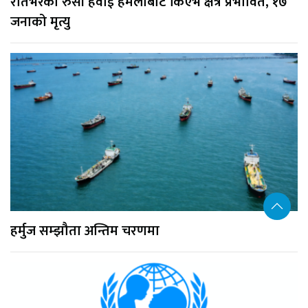
रातभरको रुसी हवाई हमलाबाट किएभ क्षेत्र प्रभावित, १७
जनाको मृत्यु
हर्मुज सम्झौता अन्तिम चरणमा