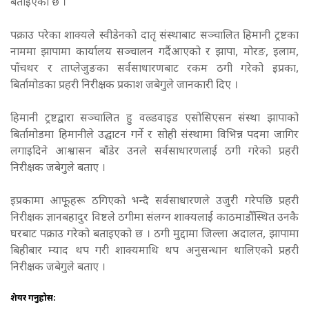
बताइएको छ ।
पक्राउ परेका शाक्यले स्वीडेनको दातृ संस्थाबाट सञ्चालित हिमानी ट्रष्टका
नाममा झापामा कार्यालय सञ्चालन गर्दैआएको र झापा, मोरङ, इलाम,
पाँचथर र ताप्लेजुङका सर्वसाधारणबाट रकम ठगी गरेको इप्रका,
बिर्तामोडका प्रहरी निरीक्षक प्रकाश जबेगुले जानकारी दिए ।
हिमानी ट्रष्टद्वारा सञ्चालित हु वल्र्डवाइड एसोसिएसन संस्था झापाको
बिर्तामोडमा हिमानीले उद्घाटन गर्ने र सोही संस्थामा विभिन्न पदमा जागिर
लगाइदिने आश्वासन बाँडेर उनले सर्वसाधारणलाई ठगी गरेको प्रहरी
निरीक्षक जबेगुले बताए ।
इप्रकामा आफूहरू ठगिएको भन्दै सर्वसाधारणले उजुरी गरेपछि प्रहरी
निरीक्षक ज्ञानबहादुर विष्टले ठगीमा संलग्न शाक्यलाई काठमाडौँस्थित उनकै
घरबाट पक्राउ गरेको बताइएको छ ।
ठगी मुद्दामा जिल्ला अदालत, झापामा
बिहीबार म्याद थप गरी शाक्यमाथि थप अनुसन्धान थालिएको प्रहरी
निरीक्षक जबेगुले बताए ।
शेयर गर्नुहोस: