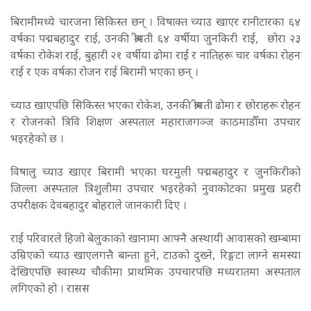
बिरामीमध्ये चारजना सिकिस्त छन् । विषाक्त च्याउ खाएर रानीटारका ६४
वर्षका पद्मबहादुर राई, उनकी श्रीमती ६४ वर्षीया जुनकिरी राई, छोरा २३
वर्षका रोकेश राई, बुहारी २१ वर्षीया ढोमा राई र नातिहरू चार वर्षका रोहन
राई र एक वर्षका रोजन राई बिरामी भएका छन् ।
च्याउ खाएपछि सिकिस्त भएका रोकेश, उनकी श्रीमती ढोमा र छोराहरू रोहन
र रोजनको त्रिवि शिक्षण अस्पताल महाराजगञ्ज काठमाडौँमा उपचार
भइरहेको छ ।
विषालु च्याउ खाएर बिरामी भएका घरमुली पद्मबहादुर र जुनकिरीको
जिल्ला अस्पताल त्रिशुलीमा उपचार भइरहेको नुवाकोटका प्रमुख प्रहरी
उपरीक्षक देवबहादुर बोहराले जानकारी दिए ।
राई परिवारले हिजो बेलुकाको खानामा आफ्नै अस्थायी आवासको खम्बामा
उम्रिएको च्याउ खाएलगत्तै बान्ता हुने, टाउको दुख्ने, रिङ्गटा लाग्ने समस्या
देखिएपछि स्वास्थ्य चौकीमा प्राथमिक उपचारपछि मध्यरातमा अस्पताल
लगिएको हो । रासस