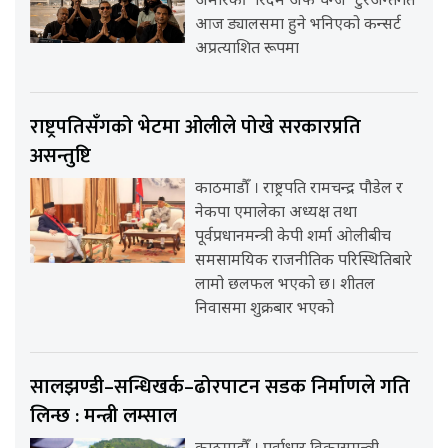
अमेरिकी ‘रिदम अफ चेन्ज’ टुरअन्तर्गत
आज ड्यालसमा हुने भनिएको कन्सर्ट
अप्रत्याशित रूपमा
राष्ट्रपतिसँगको भेटमा ओलीले पोखे सरकारप्रति
असन्तुष्टि
काठमाडौँ । राष्ट्रपति रामचन्द्र पौडेल र
नेकपा एमालेका अध्यक्ष तथा
पूर्वप्रधानमन्त्री केपी शर्मा ओलीबीच
समसामयिक राजनीतिक परिस्थितिबारे
लामो छलफल भएको छ। शीतल
निवासमा शुक्रबार भएको
सालझण्डी–सन्धिखर्क–ढोरपाटन सडक निर्माणले गति
लिन्छ : मन्त्री लम्साल