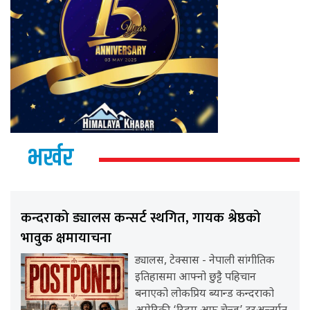
भर्खर
कन्दराको ड्यालस कन्सर्ट स्थगित, गायक श्रेष्ठको
भावुक क्षमायाचना
ड्यालस, टेक्सास - नेपाली सांगीतिक
इतिहासमा आफ्नो छुट्टै पहिचान
बनाएको लोकप्रिय ब्यान्ड कन्दराको