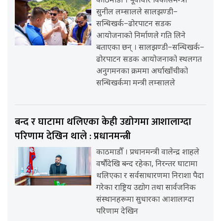
काठमाडौँ । पूर्वाधार विकासमन्त्री
सुनील लम्सालले सालझण्डी–
सन्धिखर्क–ढोरपाटन सडक
आयोजनाको निर्माणले गति लिने
बताएका छन् । सालझण्डी–सन्धिखर्क–
ढोरपाटन सडक आयोजनाको स्थलगत
अनुगमनका क्रममा अर्घाखाँचीको
सन्धिखर्कमा मन्त्री लम्सालले
बन्द र घाटामा थलिएका केही उद्योगमा आशालाग्दा
परिणाम देखिन थाले : प्रधानमन्त्री
काठमाडौँ । प्रधानमन्त्री वालेन्द्र शाहले
वर्षौंदेखि बन्द रहेका, निरन्तर घाटामा
थलिएका र सर्वसाधारणमा निराशा पैदा
गरेका राष्ट्रिय उद्योग तथा सार्वजनिक
संस्थानहरूमा सुधारका आशालाग्दा
परिणाम देखिन