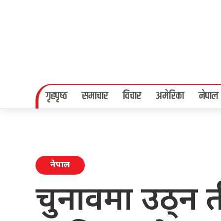
गृहपृष्‍ठ
समाचार
विचार
अमेरिका
नेपाल
नेपाल
चुनावमा उठ्न ती