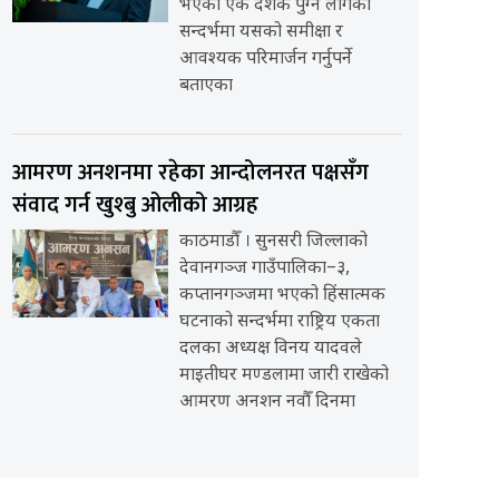
भएको एक दशक पुग्न लागेको
सन्दर्भमा यसको समीक्षा र
आवश्यक परिमार्जन गर्नुपर्ने
बताएका
आमरण अनशनमा रहेका आन्दोलनरत पक्षसँग
संवाद गर्न खुश्बु ओलीको आग्रह
काठमाडौँ । सुनसरी जिल्लाको
देवानगञ्ज गाउँपालिका–३,
कप्तानगञ्जमा भएको हिंसात्मक
घटनाको सन्दर्भमा राष्ट्रिय एकता
दलका अध्यक्ष विनय यादवले
माइतीघर मण्डलामा जारी राखेको
आमरण अनशन नवौँ दिनमा