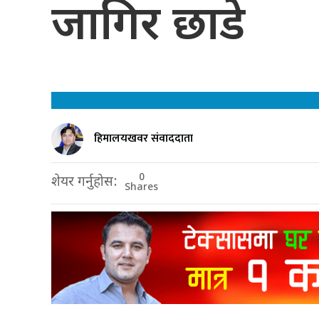
जागिर छाडे
हिमालयखवर संवाददाता
0
शेयर गर्नुहोस:
Shares