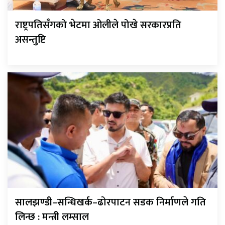
राष्ट्रपतिसँगको भेटमा ओलीले पोखे सरकारप्रति
असन्तुष्टि
सालझण्डी–सन्धिखर्क–ढोरपाटन सडक निर्माणले गति
लिन्छ : मन्त्री लम्साल