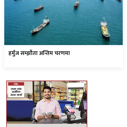
हर्मुज सम्झौता अन्तिम चरणमा