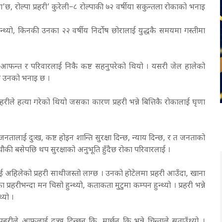
छ, रोल्पा प्रहरी’ कुरेली–८ रोल्पाकी ७२ वर्षीया सकुन्तला रोकाको भनाइ
ान्थ्यो, किनकी उनका २२ वर्षीय निर्दाेष छोरालाई युद्धकै समयमा गस्तीमा
का आफन्त र परिवारलाई निकै कष्ट सहनुपरेको थियो । यसरी जेल हालेको
को उनको भनाइ छ ।
ीले हत्या गरेको थियो जसका कारण प्रहरी भन्ने बित्तिकै रोकालाई घृणा
तालाई दुःख, कष्ट होइन शान्ति सुरक्षा दिन्छ, न्याय दिन्छ, र त जनताको
चौकी बसेपछि थप सुरक्षाको अनुभूति हुँदैछ रोका परिवारलाई ।
ाई अहिलेको प्रहरी साथीजस्तो लाग्छ । उनको होटेलमा प्रहरी आउँदा, खाना
रहरीभन्दा मन चिसो हुन्थ्यो, कताकता मुटुमा कम्पन हुन्थ्यो । प्रहरी भन्ने
थ्यो ।
्रहरीले आफूलाई दुःख दिन्छन् कि, मार्छन् कि भन्ने चिन्ताले सताउँथ्यो ।