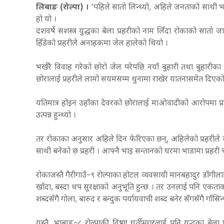
लिबाङ (रोल्पा) ।
‘पहिले सातो लिन्थ्यो, अहिले जनताको साथी भा’
हो यो ।
दशवर्षे सशस्त्र युद्धका बेला प्रहरीको नाम लिँदा रोकाको सातो ज
हिँडेको प्रहरीले अनाहकमा जेल हालेको थियो ।
भर्खरै विवाह गरेको छोरो जेल परेपछि नयाँ बुहारी तथा बुहारी
छोरालाई प्रहरीले लामो सयमसम्म थुनामा राखेर यातनासमेत दिए
यतिमात्र होइन उहाँका देवरको छोरालाई माओवादीको आरोपमा प्रहर
उत्पन्न हुन्थ्यो ।
तर रोकाका अनुसार अहिले दिन फेरिएका छन्, अहिलेको प्रहरीले जन
साथी बनेको छ प्रहरी । आफ्नै भाइ सन्तानको घरमा भाडामा प्रहरी 
रोकाजस्तै गैरीगाउँ–९ रोल्पाका होटल व्यवसायी मानबहादुर डाँगील
खाँदा, बस्दा थप सुरक्षाको अनुभूति हुन्छ । तर उनलाई पनि एकताका प्
शब्दसँगै गोला, बारुद र बन्दुक पर्यायवाची शब्द बनेर सँगसँगै गाँसिन्
यस्तै, भाबाङ–८ रोल्पाकी विष्णु घर्तीमगरलाई पनि युद्धका बेला प