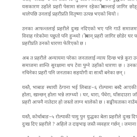
यसकारण उहाँले प्रहरी पेसामा संलग्न रहेका श्रीमान्लाई जागिर छ
थालेपछि उनलाई प्रहरीप्रति वितृष्णा उत्पन्न भएको थियो ।
उनका आफन्तलाई प्रहरीले दुःख नदिएको भए पनि गाउँ समाजमा पछिल
विवाह गरेकोमा पछुतो पनि हुन्थ्यो । श्रीमान् प्रहरी जागिर छोडेर
प्रहरीप्रति उनको धारणा फेरिएको छ ।
अब त प्रहरीले अन्यायमा परेका जनतालाई न्याय दिन्छ भन्ने कुरा उनल
समाजमा शान्ति सुरक्षामा थप टेवा पुग्ने उहाँको धारणा छ । उनक
नचिनेका प्रहरी पनि जनताका सहयोगी वा साथी बनेका छन् ।
यस्तै, भाबाङ स्थायी ठेगाना भई लिबाङ–६ रोल्पामा बस्दै आएकी ७
होला, खान्छन् होला भन्ने लाग्थ्यो । घर, धारा, पँधेरा, घाँसदाउरा 
प्रहरी आफ्नै नातेदार हो जस्तो लाग्न थालेको छ । सङ्घीयताका नाउँमा
यस्तै, कोर्चाबाङ–५ रोल्पाकी पामु पुन युद्धका बेला प्रहरीले दुःख दिएक
दुःख दिए प्रहरीले ? अहिले त दाइभाइ जस्तै व्यवहार गर्छन् । जमान