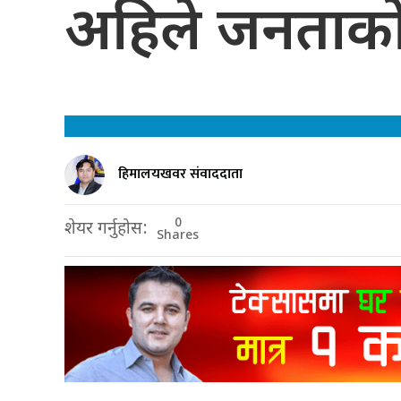
अहिले जनताको
हिमालयखवर संवाददाता
0
शेयर गर्नुहोस:
Shares