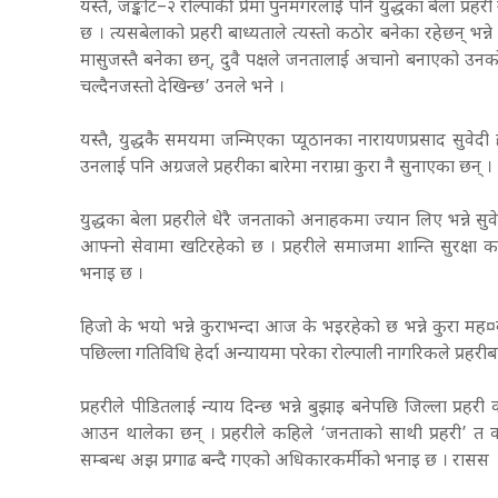
यस्तै, जङ्कोट–२ रोल्पाकी प्रेमा पुनमगरलाई पनि युद्धका बेला प्रहरी
छ । त्यसबेलाको प्रहरी बाध्यताले त्यस्तो कठोर बनेका रहेछन्
मासुजस्तै बनेका छन्, दुवै पक्षले जनतालाई अचानो बनाएको उनको
चल्दैनजस्तो देखिन्छ’ उनले भने ।
यस्तै, युद्धकै समयमा जन्मिएका प्यूठानका नारायणप्रसाद सुवे
उनलाई पनि अग्रजले प्रहरीका बारेमा नराम्रा कुरा नै सुनाएका छन् ।
युद्धका बेला प्रहरीले धेरै जनताको अनाहकमा ज्यान लिए भन्ने स
आफ्नो सेवामा खटिरहेको छ । प्रहरीले समाजमा शान्ति सुरक्ष
भनाइ छ ।
हिजो के भयो भन्ने कुराभन्दा आज के भइरहेको छ भन्ने कुरा मह¤वप
पछिल्ला गतिविधि हेर्दा अन्यायमा परेका रोल्पाली नागरिकले प्रहर
प्रहरीले पीडितलाई न्याय दिन्छ भन्ने बुझाइ बनेपछि जिल्ला प्रहरी 
आउन थालेका छन् । प्रहरीले कहिले ‘जनताको साथी प्रहरी’ त 
सम्बन्ध अझ प्रगाढ बन्दै गएको अधिकारकर्मीको भनाइ छ । रासस