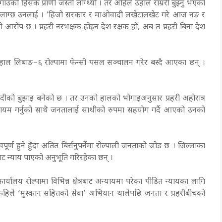
 गाउँको हिंसक प्राणी जस्तो लाग्थ्यो । तर अहिले उहाँले राम्ररी बुझ्नु भएको
 भन्ने लाग्छ उनलाई । ‘हिजो सरकार र माओवादी लखेटालखेट गरे आज नङ र
 आरोप छ । प्रहरी नरभक्षक होइन देश रक्षक हो, अब त प्रहरी बिना देश
दी हाल लिबाङ–६ रोल्पामा फेन्सी पसल सञ्चालन गरेर बस्दै आएका छन् ।
ुवेदीको बुझाइ बनेको छ । तर उनको हालको भोगाइअनुसार प्रहरी अहोरात्र
ा कायम गर्नुको साथै जनतालाई साथीको रुपमा सहयोग गर्दै आएको उनको
ूर्ण हुने हुँदा अतित बिर्सनुपर्नेमा रोल्पाली जनताको जोड छ । जिल्लाका
ीबाट न्याय पाएको अनुभूति गरिरहेका छन् ।
कार्यालय रोल्पामा विभिन्न क्षेत्रबाट अन्यायमा परेका पीडित न्यायका लागि
कहिले ‘मुस्कान सहितको सेवा’ अभियान थालेपछि जनता र प्रहरीबीचको