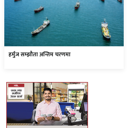
हर्मुज सम्झौता अन्तिम चरणमा