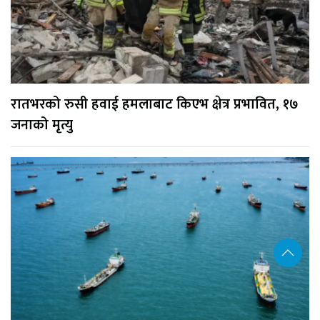
रातभरको रुसी हवाई हमलाबाट किएभ क्षेत्र प्रभावित, १७
जनाको मृत्यु