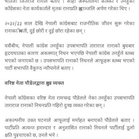
भतिजा जितराज रानाले बताए ।
सोही अस्पतालमा कास्की र तनहुँका
काँग्रेसका नेता कार्यकर्ताले मृतक रानाप्रति श्रद्धाञ्जलि अर्पण गरेका थिए ।
२०३२/३३ साल देखि नेपाली कांग्रेसबाट राजनीतिक जीवन सुरू गरेका
रानाका श्रीमती, दुई छोरी र दुई छोरा रहेका छन् ।
यसैबीच, नेपाली कांग्रेस तनहुँका उपसभापति ताराराज रानाको बुधबार
हृदयघातका कारण अकस्मात् निधन भएपछि नेपाली कांग्रेस तनहुँले स्तब्ध
भएको जनाएको छ । उपसभापति रानाको निधनले आफूहरू स्तब्ध भएको
पार्टी सभापति वैकुण्ठ न्यौपानेले बताए ।
वरिष्ठ नेता पौडेलद्वारा दुःख व्यक्त
नेपाली काँग्रेसका वरिष्ठ नेता रामचन्द्र पौडेलले नेका तनहुँका उपसभापति
ताराराज रानाको निधनप्रति गहिरो दुःख व्यक्त गरेका छन् ।
अकल्पनीय उक्त घटनाले आफूलाई मर्माहत बनाएको पौडेलले बताए ।
पार्टीप्रति अत्यन्त इमान्दार र अनुशासित रानाको निधनले पार्टीलाई ठूलो
क्षति पु¥याएको छ, उनले भने ।