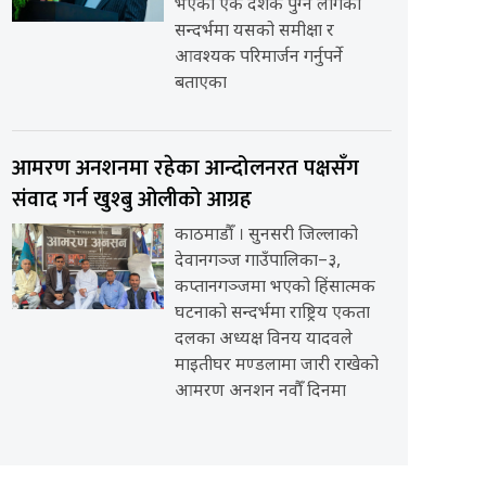
भएको एक दशक पुग्न लागेको
सन्दर्भमा यसको समीक्षा र
आवश्यक परिमार्जन गर्नुपर्ने
बताएका
आमरण अनशनमा रहेका आन्दोलनरत पक्षसँग
संवाद गर्न खुश्बु ओलीको आग्रह
काठमाडौँ । सुनसरी जिल्लाको
देवानगञ्ज गाउँपालिका–३,
कप्तानगञ्जमा भएको हिंसात्मक
घटनाको सन्दर्भमा राष्ट्रिय एकता
दलका अध्यक्ष विनय यादवले
माइतीघर मण्डलामा जारी राखेको
आमरण अनशन नवौँ दिनमा