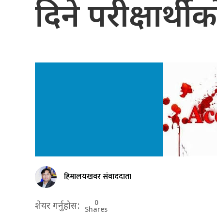
दिने परीक्षार्थीको
हिमालयखवर संवाददाता
0
शेयर गर्नुहोस:
Shares