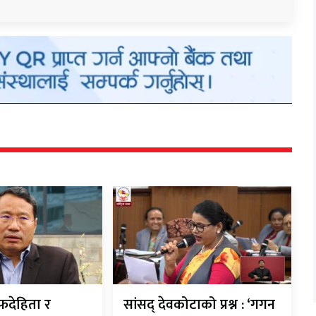
देहिता र
सांसद् देवकोटाको प्रश्न : ‘गगन